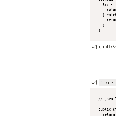
try
 {

retu
  } 
catc
retu
  }

}
s가 <null
s가 
“true”
// java.
public
s
return