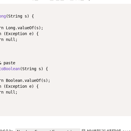
ong
(String s)
 {

rn
 Long.valueOf(s);

h
 (Exception e) {

rn
null
;

& paste
toBoolean
(String s)
 {

rn
 Boolean.valueOf(s);

h
 (Exception e) {

rn
null
;
