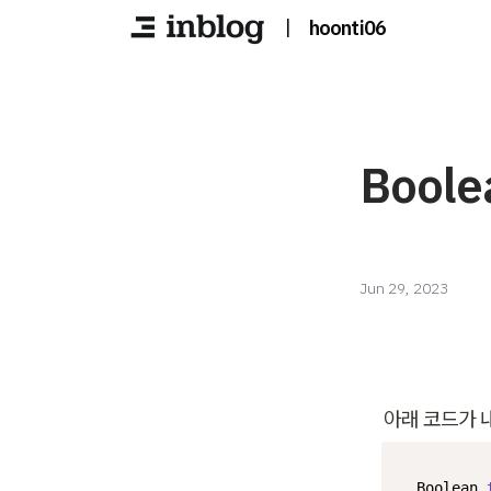
|
hoonti06
Boolea
Jun 29, 2023
아래 코드가 
Boolean 