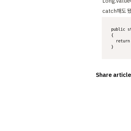
Long.value
catch해도 
public
s
{

return
}
Share article