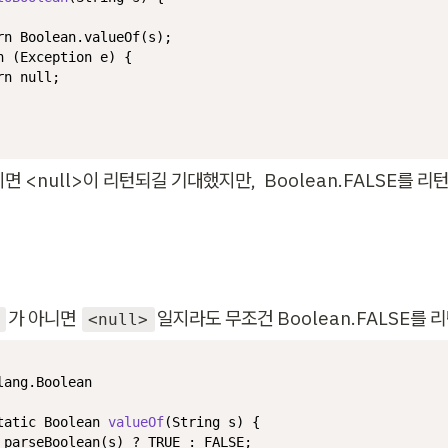
rn
 Boolean.valueOf(s);

h
 (Exception e) {

rn
null
;

>이면 <null>이 리턴되길 기대했지만,  Boolean.FALSE를 리
가 아니면 
일지라도 무조건 Boolean.FALSE를 리
<null>
lang.Boolean
tatic
 Boolean 
valueOf
(String s)
 {

 parseBoolean(s) ? TRUE : FALSE;
