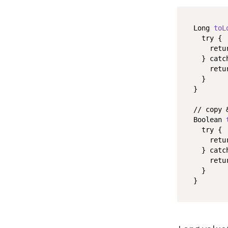
Long 
toL
try
 {

retu
  } 
catc
retu
  }

}

// copy 
Boolean 
try
 {

retu
  } 
catc
retu
  }

}