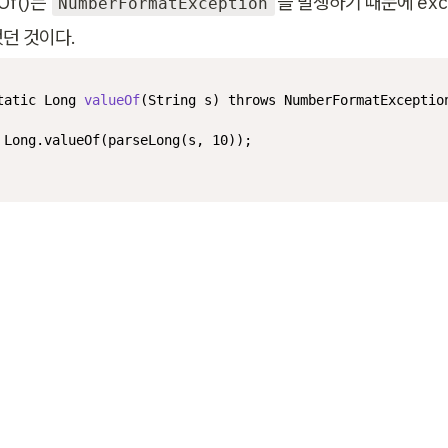
Of()는 
을 발생하기 때문에 exce
NumberFormatException
됐던 것이다.
tatic
 Long 
valueOf
(String s)
throws
 NumberFormatException
 Long.valueOf(parseLong(s, 
10
));
